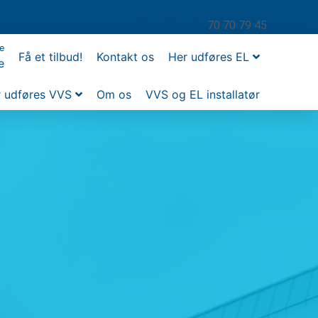
70 70 79 45
e
Få et tilbud!
Kontakt os
Her udføres EL
e
Odense
 udføres VVS
Om os
VVS og EL installatør
ense
sby
up
erup