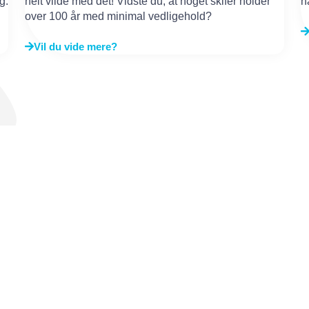
g.
helt vilde med det! Vidste du, at noget skifer holder
h
over 100 år med minimal vedligehold?
Vil du vide mere?
tende snak?
 op?