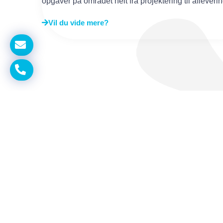
opgaver på området helt fra projektering til afleverin
Vil du vide mere?
Skal vi tage en uforplig
Ring til os - eller vil du hellere ringes