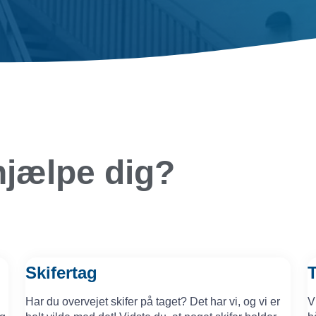
hjælpe dig?
Skifertag
Har du overvejet skifer på taget? Det har vi, og vi er
V