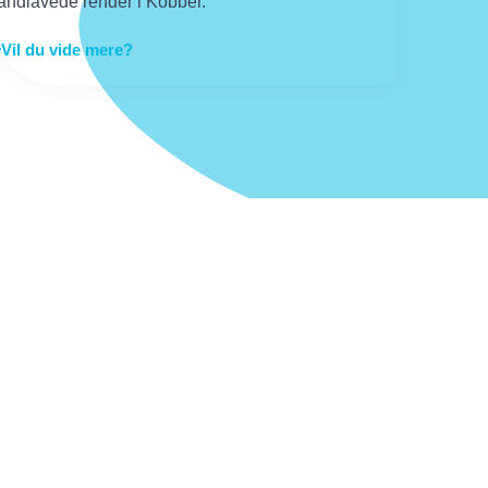
åndlavede render i Kobber.
Vil du vide mere?