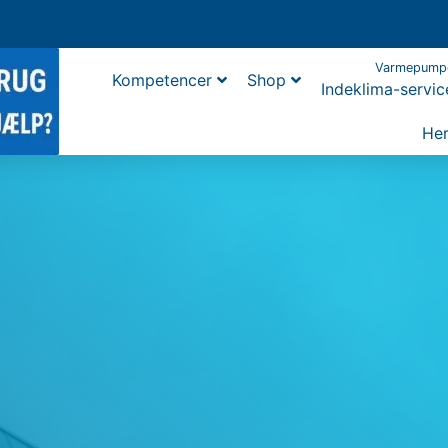
Varmepump
Kompetencer
Shop
Indeklima-servic
Eltavle
Her
Ladeboks
Od
Varmepumper
Næ
Tar
Ott